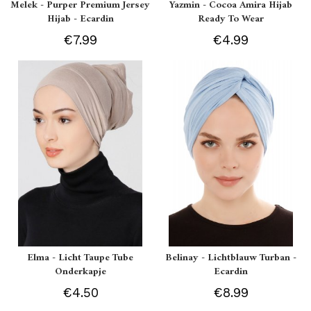
Melek - Purper Premium Jersey
Yazmin - Cocoa Amira Hijab
Hijab - Ecardin
Ready To Wear
€7.99
€4.99
Elma - Licht Taupe Tube
Belinay - Lichtblauw Turban -
Onderkapje
Ecardin
€4.50
€8.99