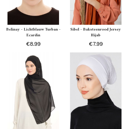
Belinay - Lichtblauw Turban -
Sibel - Baksteenrood Jersey
Ecardin
Hijab
€8.99
€7.99