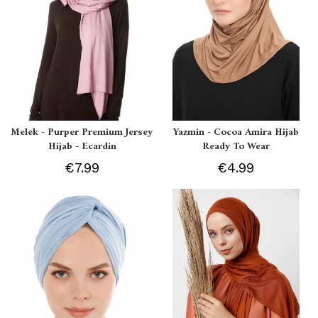
Melek - Purper Premium Jersey
Yazmin - Cocoa Amira Hijab
Hijab - Ecardin
Ready To Wear
€7.99
€4.99