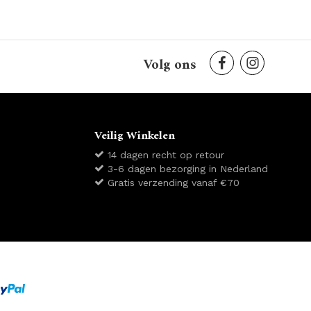
Volg ons
Veilig Winkelen
14 dagen recht op retour
3-6 dagen bezorging in Nederland
Gratis verzending vanaf €70