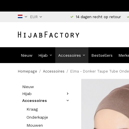
14 dagen recht op retour
Nieuw
Hijab
Accessoires
Bestsellers
Merk
Homepage
/
Accessoires
/
Elma - Donker Taupe Tube Onde
Nieuw
Hijab
Accessoires
Kraag
Onderkapje
Mouwen