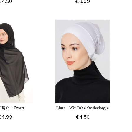
€4.50
€8.99
 Hijab - Zwart
Elma - Wit Tube Onderkapje
€4.99
€4.50