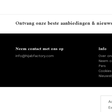
Ontvang onze beste aanbiedingen & nieuw
Neem contact met ons op
Info
info@hijabfactory.com
Over on
Neem c
Pers
Cookies
Nieuwsb