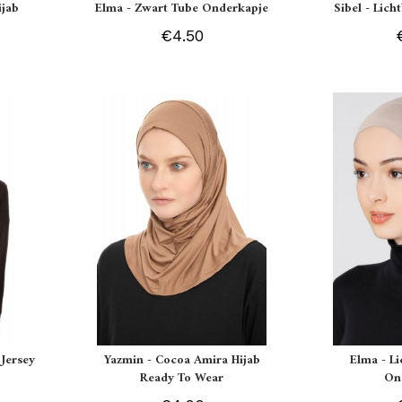
ijab
Elma - Zwart Tube Onderkapje
Sibel - Lich
€4.50
Jersey
Yazmin - Cocoa Amira Hijab
Elma - L
Ready To Wear
On