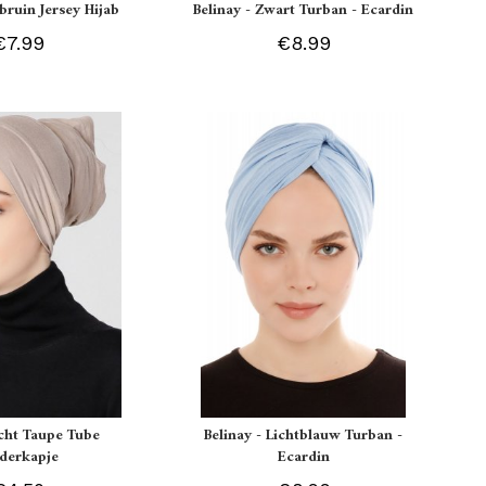
tbruin Jersey Hijab
Belinay - Zwart Turban - Ecardin
€7.99
€8.99
icht Taupe Tube
Belinay - Lichtblauw Turban -
derkapje
Ecardin