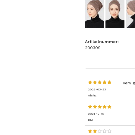
Artikelnummer:
200309
Very g
2023-03-23
Aisha
2021-12-18
BM