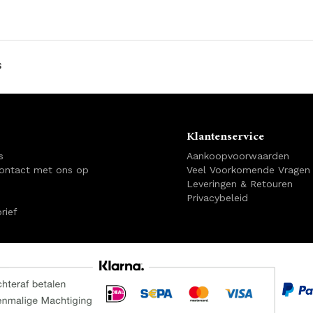
s
Klantenservice
s
Aankoopvoorwaarden
ontact met ons op
Veel Voorkomende Vragen
Leveringen & Retouren
Privacybeleid
rief