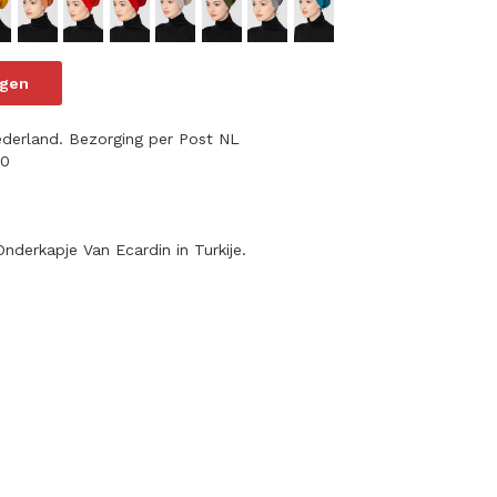
agen
ederland. Bezorging per Post NL
70
derkapje Van Ecardin in Turkije.