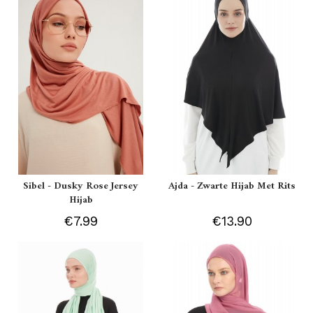
Sibel - Dusky Rose Jersey
Ajda - Zwarte Hijab Met Rits
Hijab
€7.99
€13.90