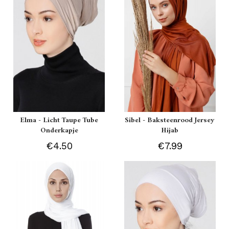
Elma - Licht Taupe Tube
Sibel - Baksteenrood Jersey
Onderkapje
Hijab
€4.50
€7.99