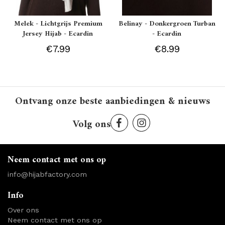
Melek - Lichtgrijs Premium
Belinay - Donkergroen Turban
Jersey Hijab - Ecardin
- Ecardin
€7.99
€8.99
Ontvang onze beste aanbiedingen & nieuws
Volg ons
Neem contact met ons op
info@hijabfactory.com
Info
Over ons
Neem contact met ons op