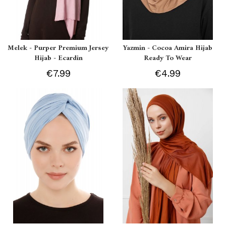
Melek - Purper Premium Jersey
Yazmin - Cocoa Amira Hijab
Hijab - Ecardin
Ready To Wear
€7.99
€4.99