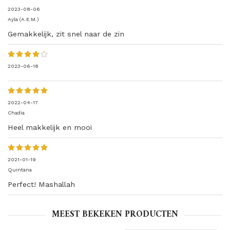
2023-08-06
Ayla (A.E.M.)
Gemakkelijk, zit snel naar de zin
2023-06-18
2022-04-17
Chadia
Heel makkelijk en mooi
2021-01-19
Quintana
Perfect! Mashallah
MEEST BEKEKEN PRODUCTEN