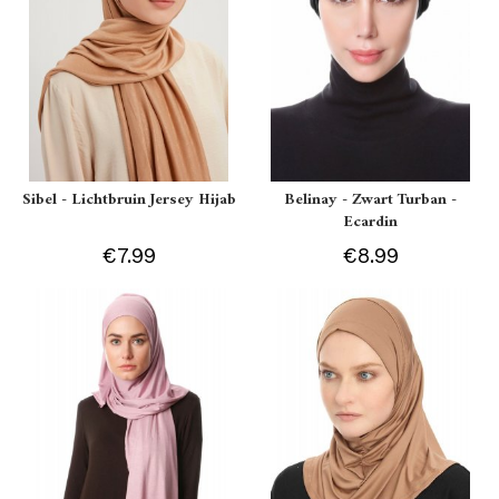
Sibel - Lichtbruin Jersey Hijab
Belinay - Zwart Turban -
Ecardin
€7.99
€8.99