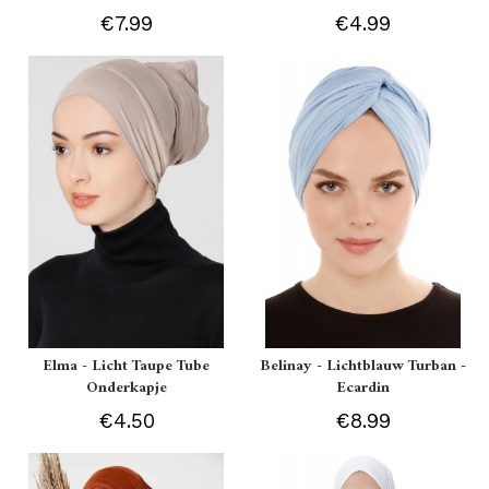
€7.99
€4.99
Elma - Licht Taupe Tube
Belinay - Lichtblauw Turban -
Onderkapje
Ecardin
€4.50
€8.99