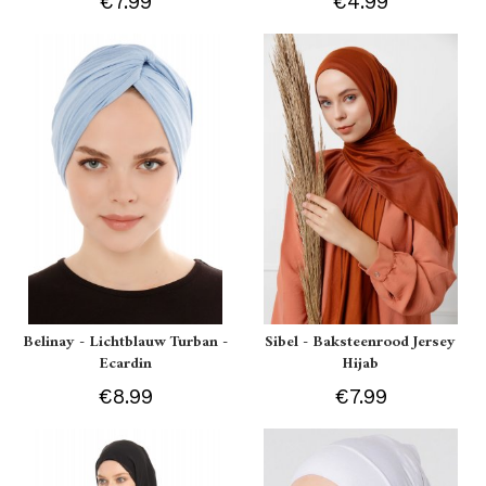
€7.99
€4.99
Belinay - Lichtblauw Turban -
Sibel - Baksteenrood Jersey
Ecardin
Hijab
€8.99
€7.99