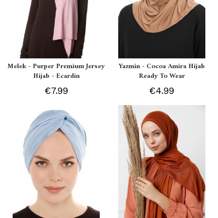
Melek - Purper Premium Jersey
Yazmin - Cocoa Amira Hijab
Hijab - Ecardin
Ready To Wear
€7.99
€4.99