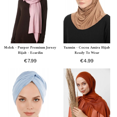
Melek - Purper Premium Jersey
Yazmin - Cocoa Amira Hijab
Hijab - Ecardin
Ready To Wear
€7.99
€4.99