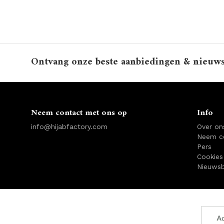
Ontvang onze beste aanbiedingen & nieuw
Neem contact met ons op
Info
info@hijabfactory.com
Over on
Neem c
Pers
Cookies
Nieuwsb