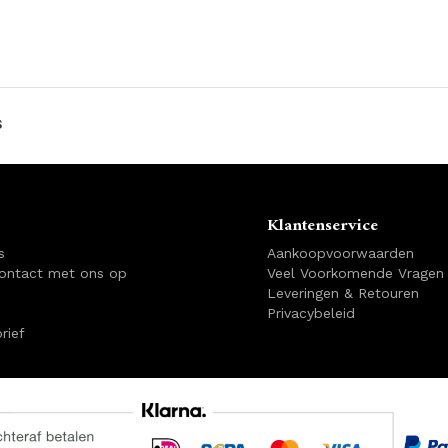
s
Klantenservice
s
Aankoopvoorwaarden
ontact met ons op
Veel Voorkomende Vragen
Leveringen & Retouren
Privacybeleid
rief