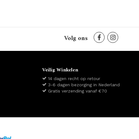
Volg ons
Veilig Winkelen
14 dagen recht op retour
3-6 dagen bezorging in Nederland
Gratis verzending vanaf €70