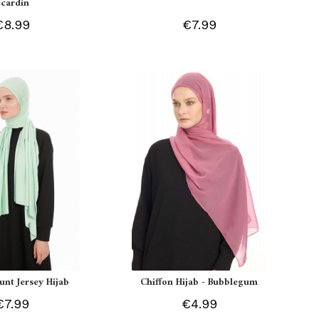
Ecardin
€8.99
€7.99
unt Jersey Hijab
Chiffon Hijab - Bubblegum
€7.99
€4.99