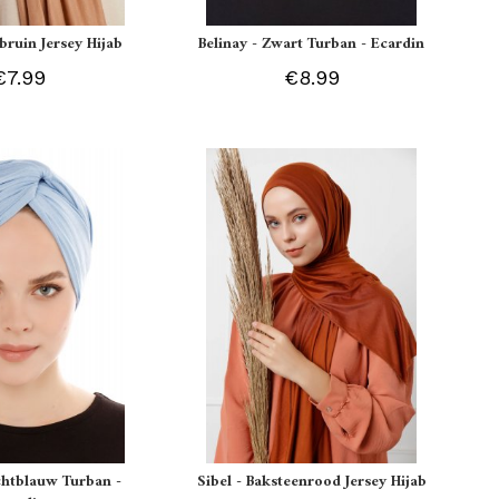
tbruin Jersey Hijab
Belinay - Zwart Turban - Ecardin
€7.99
€8.99
ichtblauw Turban -
Sibel - Baksteenrood Jersey Hijab