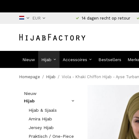
14 dagen recht op retour
Nieuw
Hijab
Accessoires
Bestsellers
Merk
Homepage
/
Hijab
/
Viola - Khaki Chiffon Hijab - Ayse Turba
Nieuw
Hijab
Hijab & Sjaals
Amira Hijab
Jersey Hijab
Praktisch / One-Piece