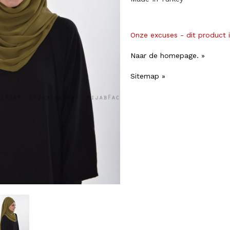
Onze excuses - dit product 
Naar de homepage. »
Sitemap »