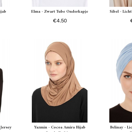
ijab
Elma - Zwart Tube Onderkapje
Sibel - Lich
€4.50
Jersey
Yazmin - Cocoa Amira Hijab
Belinay - L