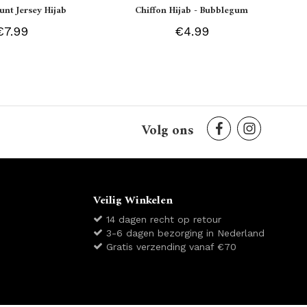
unt Jersey Hijab
Chiffon Hijab - Bubblegum
€7.99
€4.99
Volg ons
Veilig Winkelen
14 dagen recht op retour
3-6 dagen bezorging in Nederland
Gratis verzending vanaf €70