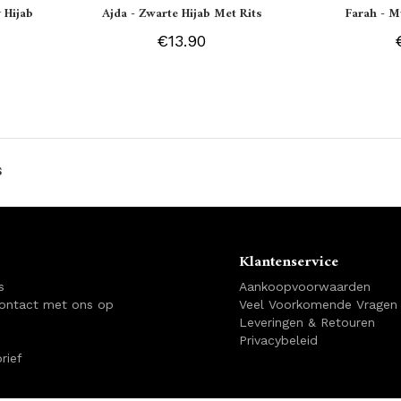
 Hijab
Ajda - Zwarte Hijab Met Rits
Farah - M
€13.90
s
Klantenservice
s
Aankoopvoorwaarden
ontact met ons op
Veel Voorkomende Vragen
Leveringen & Retouren
Privacybeleid
rief