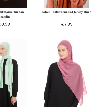
ichtblauw Turban -
Sibel - Baksteenrood Jersey Hijab
Ecardin
€8.99
€7.99