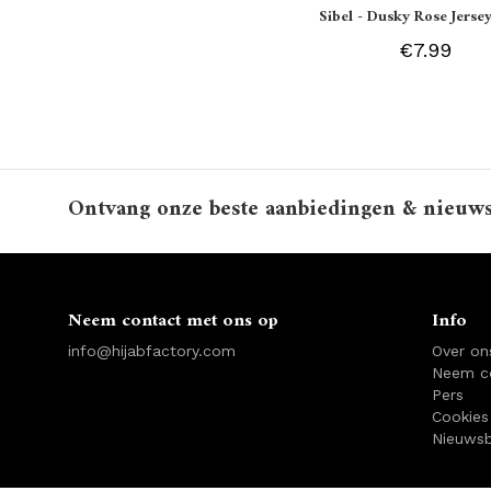
Sibel - Dusky Rose Jersey
€7.99
Ontvang onze beste aanbiedingen & nieuw
Neem contact met ons op
Info
info@hijabfactory.com
Over on
Neem c
Pers
Cookies
Nieuwsb