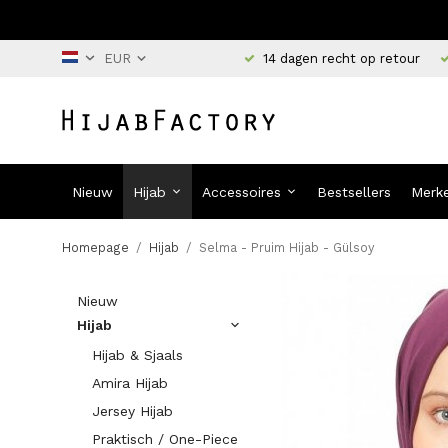
14 dagen recht op retour
Nieuw
Hijab
Accessoires
Bestsellers
Merk
Homepage
/
Hijab
/
Selma - Pruim Hijab - Gülsoy
Nieuw
Hijab
Hijab & Sjaals
Amira Hijab
Jersey Hijab
Praktisch / One-Piece