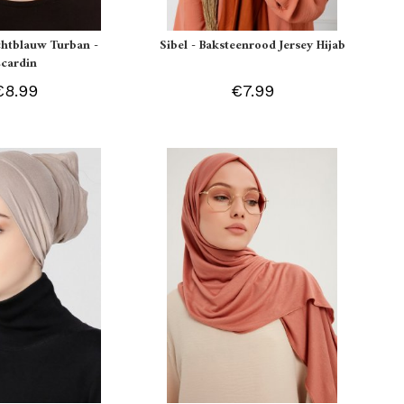
ichtblauw Turban -
Sibel - Baksteenrood Jersey Hijab
Ecardin
€8.99
€7.99