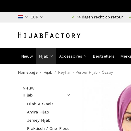
14 dagen recht op retour
Nieuw
Hijab
Accessoires
Bestsellers
Merk
Homepage
/
Hijab
/
Reyhan - Purper Hijab - Özsoy
Nieuw
Hijab
Hijab & Sjaals
Amira Hijab
Jersey Hijab
Praktisch / One-Piece