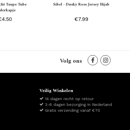
icht Taupe Tube
Sibel - Dusky Rose Jersey Hijab
derkapje
€4.50
€7.99
Volg ons
Veilig Winkelen
14 dagen recht op retour
3-6 dagen bezorging in Nederland
Gratis verzending vanaf €70