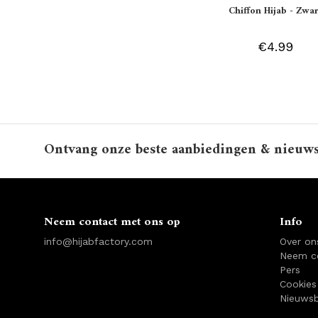
Chiffon Hijab - Zwar
€4.99
Ontvang onze beste aanbiedingen & nieuw
Neem contact met ons op
Info
info@hijabfactory.com
Over on
Neem c
Pers
Cookies
Nieuwsb