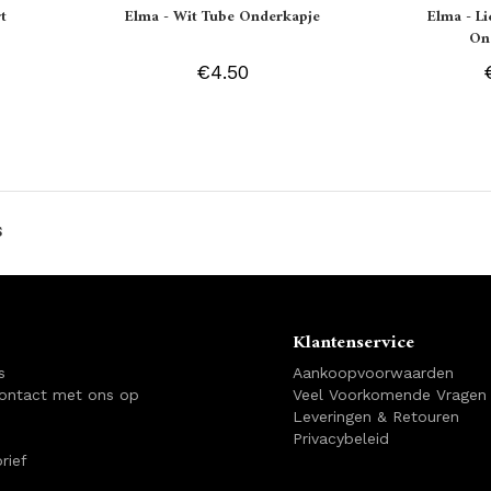
t
Elma - Wit Tube Onderkapje
Elma - L
On
€4.50
s
Klantenservice
s
Aankoopvoorwaarden
ontact met ons op
Veel Voorkomende Vragen
Leveringen & Retouren
Privacybeleid
rief