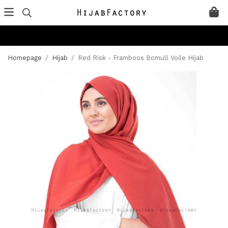
Homepage
/
Hijab
/
Red Risk - Framboos Bomull Voile Hijab