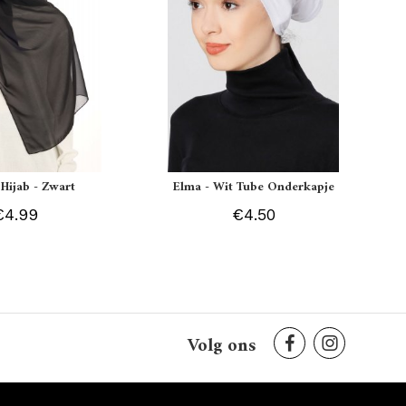
 Hijab - Zwart
Elma - Wit Tube Onderkapje
€4.99
€4.50
Volg ons