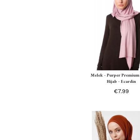
Melek - Purper Premium 
Hijab - Ecardin
€7.99