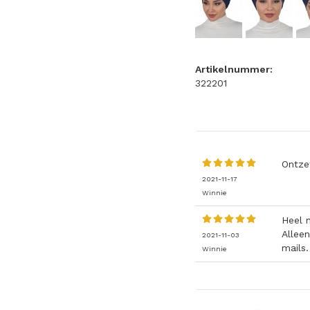
Artikelnummer:
322201
Ontze
2021-11-17
Winnie
Heel 
Alleen
2021-11-03
mails.
Winnie