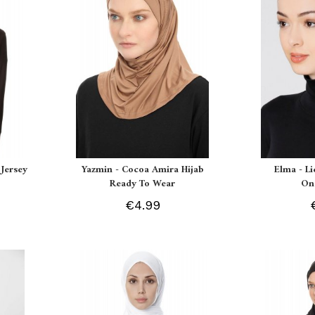
Jersey
Yazmin - Cocoa Amira Hijab
Elma - L
Ready To Wear
On
€4.99