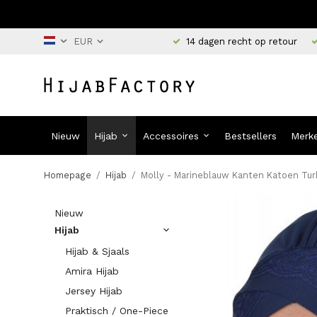
14 dagen recht op retour
Nieuw
Hijab
Accessoires
Bestsellers
Merk
Homepage
/
Hijab
/
Molly - Marineblauw Kanten Katoen Tu
Nieuw
Hijab
Hijab & Sjaals
Amira Hijab
Jersey Hijab
Praktisch / One-Piece