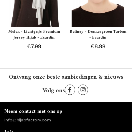
Melek - Lichtgrijs Premium
Belinay - Donkergroen Turban
Jersey Hijab - Ecardin
- Ecardin
€7.99
€8.99
Ontvang onze beste aanbiedingen & nieuws
Volg ons
Neem contact met ons op
info@hijabfactory.com