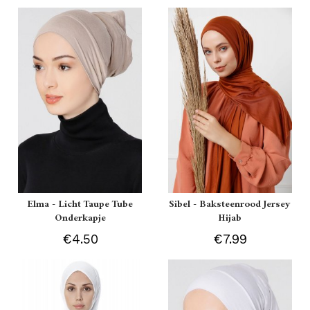
Elma - Licht Taupe Tube
Sibel - Baksteenrood Jersey
Onderkapje
Hijab
€4.50
€7.99