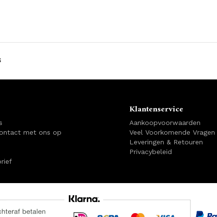
s
Klantenservice
s
Aankoopvoorwaarden
ontact met ons op
Veel Voorkomende Vragen
Leveringen & Retouren
Privacybeleid
rief