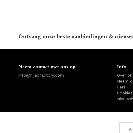
Ontvang onze beste aanbiedingen & nieuw
Neem contact met ons op
Info
info@hijabfactory.com
Over on
Neem c
Pers
Cookies
Nieuwsb