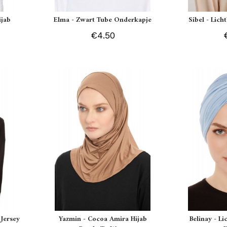
ijab
Elma - Zwart Tube Onderkapje
Sibel - Lich
€4.50
Jersey
Yazmin - Cocoa Amira Hijab
Belinay - L