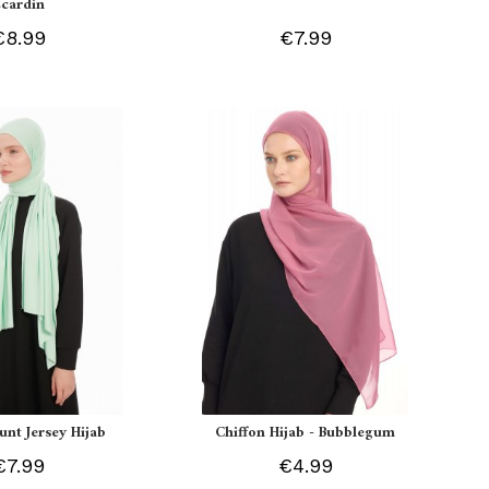
Ecardin
€8.99
€7.99
unt Jersey Hijab
Chiffon Hijab - Bubblegum
€7.99
€4.99