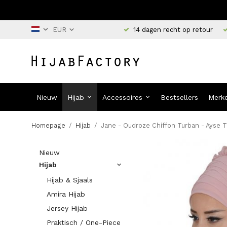
14 dagen recht op retour
Nieuw
Hijab
Accessoires
Bestsellers
Merk
Homepage
/
Hijab
/
Jane - Oudroze Chiffon Turban - Ayse 
Nieuw
Hijab
Hijab & Sjaals
Amira Hijab
Jersey Hijab
Praktisch / One-Piece