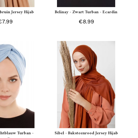
tbruin Jersey Hijab
Belinay - Zwart Turban - Ecardin
€7.99
€8.99
ichtblauw Turban -
Sibel - Baksteenrood Jersey Hijab