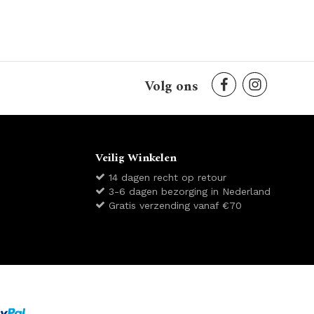
Volg ons
Veilig Winkelen
14 dagen recht op retour
3-6 dagen bezorging in Nederland
Gratis verzending vanaf €70