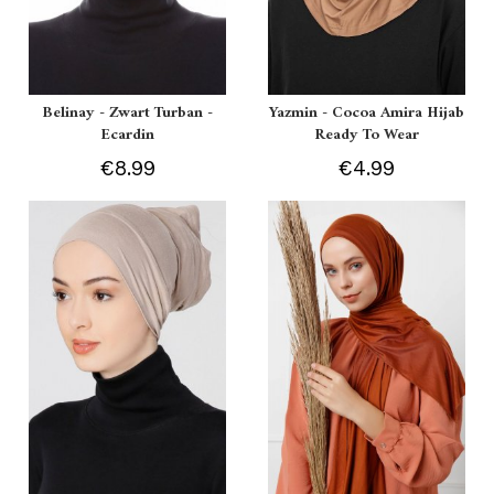
Belinay - Zwart Turban -
Yazmin - Cocoa Amira Hijab
Ecardin
Ready To Wear
€8.99
€4.99