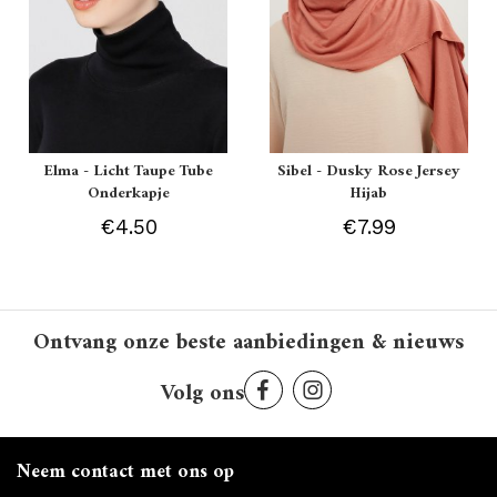
Elma - Licht Taupe Tube
Sibel - Dusky Rose Jersey
Onderkapje
Hijab
€4.50
€7.99
Ontvang onze beste aanbiedingen & nieuws
Volg ons
Neem contact met ons op