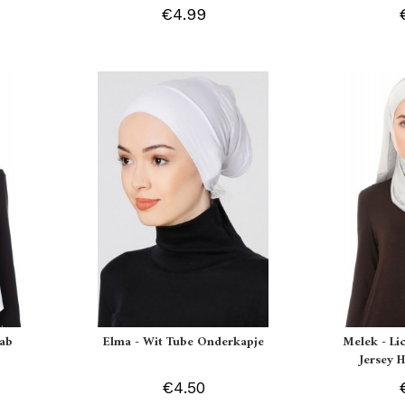
€4.99
jab
Elma - Wit Tube Onderkapje
Melek - Li
Jersey H
€4.50