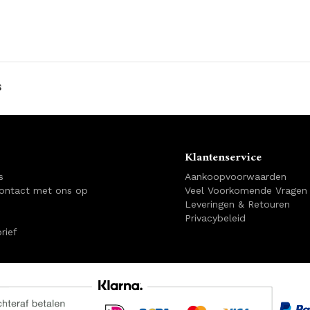
s
Klantenservice
s
Aankoopvoorwaarden
ontact met ons op
Veel Voorkomende Vragen
Leveringen & Retouren
Privacybeleid
rief