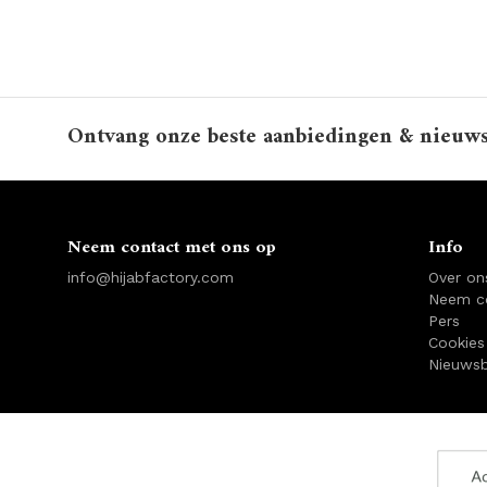
Ontvang onze beste aanbiedingen & nieuw
Neem contact met ons op
Info
info@hijabfactory.com
Over on
Neem c
Pers
Cookies
Nieuwsb