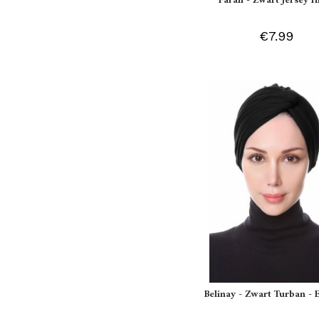
Farah - Zwart Jersey H
€7.99
Belinay - Zwart Turban - 