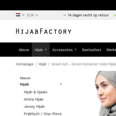
14 dagen recht op retour
Nieuw
Hijab
Accessoires
Bestsellers
Merk
Homepage
/
Hijab
/
Green Ash - Groen Katoenen Voile Hijab
Nieuw
Hijab
Hijab & Sjaals
Amira Hijab
Jersey Hijab
Praktisch / One-Piece