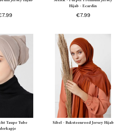
tbruin Jersey Hijab
Melek - Purper Premium Jersey
Hijab - Ecardin
€7.99
€7.99
icht Taupe Tube
Sibel - Baksteenrood Jersey Hijab
derkapje