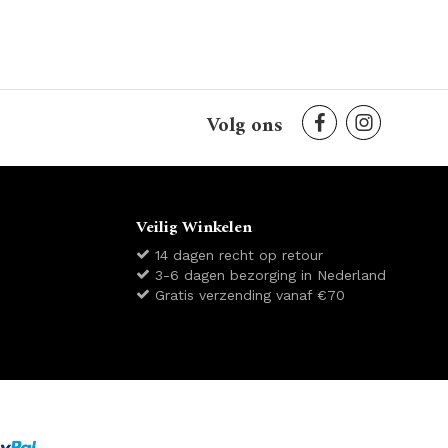
Volg ons
Veilig Winkelen
14 dagen recht op retour
3-6 dagen bezorging in Nederland
Gratis verzending vanaf €70