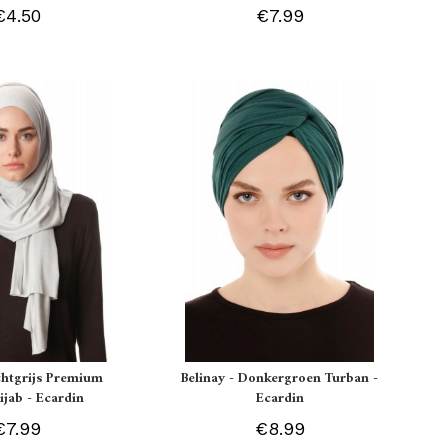
€4.50
€7.99
chtgrijs Premium
Belinay - Donkergroen Turban -
ijab - Ecardin
Ecardin
€7.99
€8.99