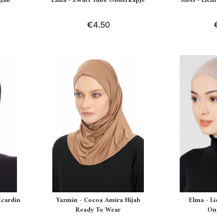
ijab
Elma - Zwart Tube Onderkapje
Sibel - Lich
€4.50
Ecardin
Yazmin - Cocoa Amira Hijab
Elma - L
Ready To Wear
On