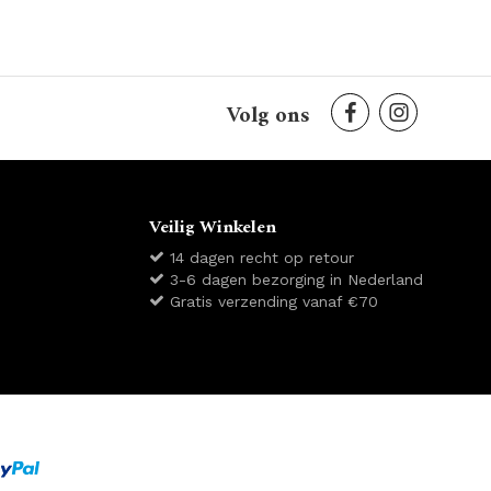
Volg ons
Veilig Winkelen
14 dagen recht op retour
3-6 dagen bezorging in Nederland
Gratis verzending vanaf €70