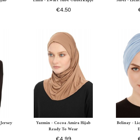
ijab
Elma - Zwart Tube Onderkapje
Sibel - Lich
€4.50
Jersey
Yazmin - Cocoa Amira Hijab
Belinay - L
Ready To Wear
€4.99