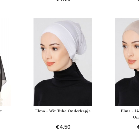
t
Elma - Wit Tube Onderkapje
Elma - L
On
€4.50