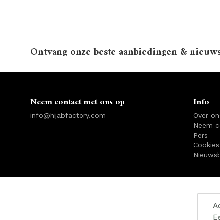
Ontvang onze beste aanbiedingen & nieuw
Neem contact met ons op
Info
info@hijabfactory.com
Over on
Neem c
Pers
Cookies
Nieuwsb