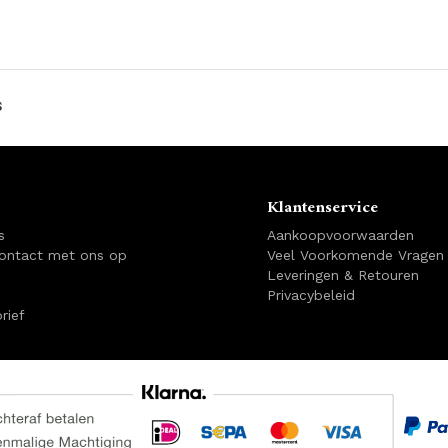
s
Klantenservice
s
Aankoopvoorwaarden
ontact met ons op
Veel Voorkomende Vragen
Leveringen & Retouren
Privacybeleid
rief