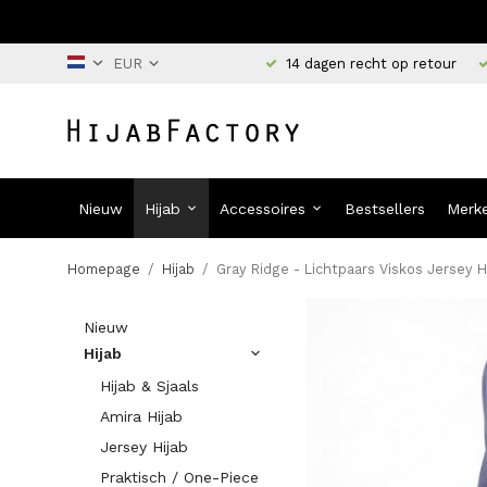
14 dagen recht op retour
Nieuw
Hijab
Accessoires
Bestsellers
Merk
Homepage
/
Hijab
/
Gray Ridge - Lichtpaars Viskos Jersey H
Nieuw
Hijab
Hijab & Sjaals
Amira Hijab
Jersey Hijab
Praktisch / One-Piece