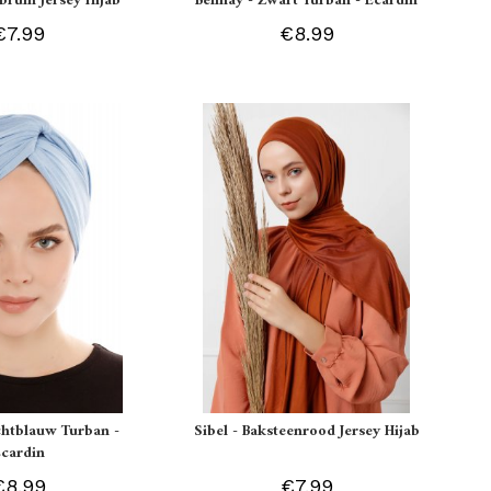
tbruin Jersey Hijab
Belinay - Zwart Turban - Ecardin
€7.99
€8.99
ichtblauw Turban -
Sibel - Baksteenrood Jersey Hijab
Ecardin
€8.99
€7.99