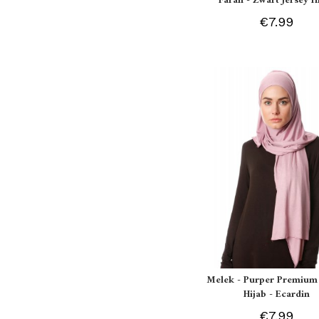
Farah - Zwart Jersey H
€7.99
Melek - Purper Premium 
Hijab - Ecardin
€7.99