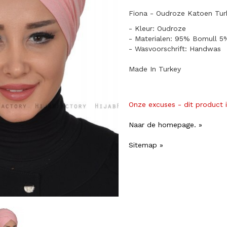
Fiona - Oudroze Katoen Tur
- Kleur: Oudroze
- Materialen: 95% Bomull 5
- Wasvoorschrift: Handwas
Made In Turkey
Onze excuses - dit product 
Naar de homepage. »
Sitemap »