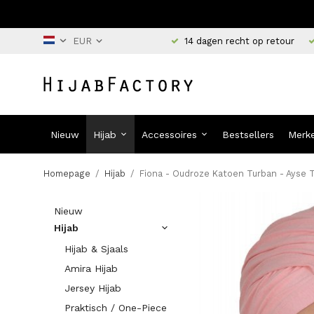
14 dagen recht op retour
Nieuw
Hijab
Accessoires
Bestsellers
Merk
Homepage
/
Hijab
/
Fiona - Oudroze Katoen Turban - Ayse 
Nieuw
Hijab
Hijab & Sjaals
Amira Hijab
Jersey Hijab
Praktisch / One-Piece