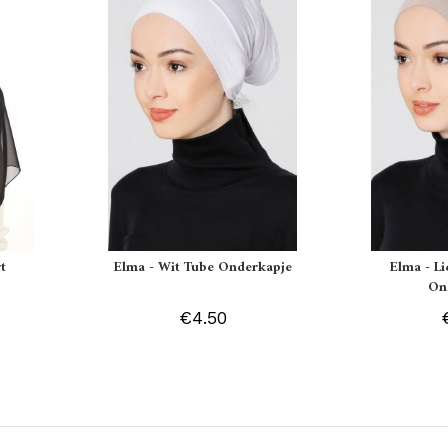
t
Elma - Wit Tube Onderkapje
Elma - L
On
€4.50