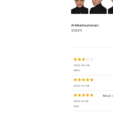
Artikelnummer:
329311
2023-09-08
Fatim
2022-04-28
Mooi 
2022-01-26
Esra