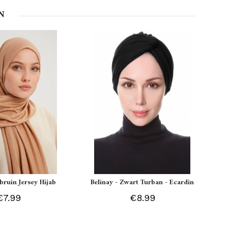
N
tbruin Jersey Hijab
Belinay - Zwart Turban - Ecardin
€7.99
€8.99