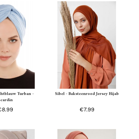
ichtblauw Turban -
Sibel - Baksteenrood Jersey Hijab
Ecardin
€8.99
€7.99