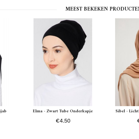
MEEST BEKEKEN PRODUCTE
ijab
Elma - Zwart Tube Onderkapje
Sibel - Lich
€4.50