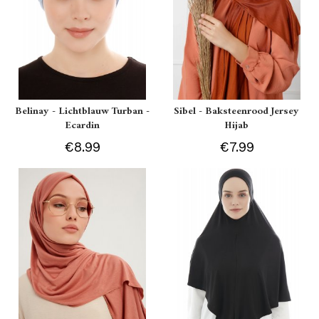
Belinay - Lichtblauw Turban -
Sibel - Baksteenrood Jersey
Ecardin
Hijab
€8.99
€7.99