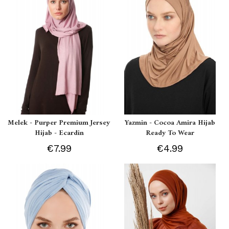
Melek - Purper Premium Jersey
Yazmin - Cocoa Amira Hijab
Hijab - Ecardin
Ready To Wear
€7.99
€4.99