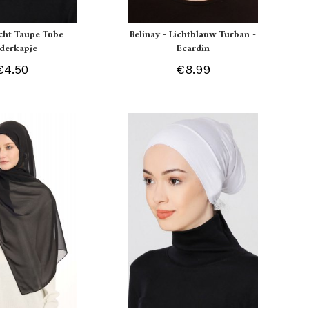
icht Taupe Tube
Belinay - Lichtblauw Turban -
derkapje
Ecardin
€4.50
€8.99