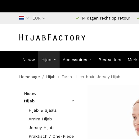
14 dagen recht op retour
Nieuw
Hijab
Accessoires
Bestsellers
Merk
Homepage
/
Hijab
/
Farah - Lichtbruin Jersey Hijab
Nieuw
Hijab
Hijab & Sjaals
Amira Hijab
Jersey Hijab
Praktisch / One-Piece