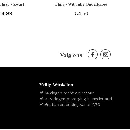
 Hijab - Zwart
Elma - Wit Tube Onderkapje
€4.99
€4.50
Volg ons
Veilig Winkelen
14 dagen recht op retour
3-6 dagen bezorging in Nederland
Gratis verzending vanaf €70