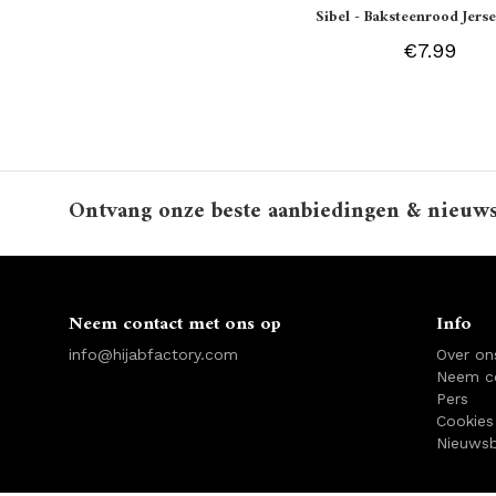
Sibel - Baksteenrood Jerse
€7.99
Ontvang onze beste aanbiedingen & nieuw
Neem contact met ons op
Info
info@hijabfactory.com
Over on
Neem c
Pers
Cookies
Nieuwsb