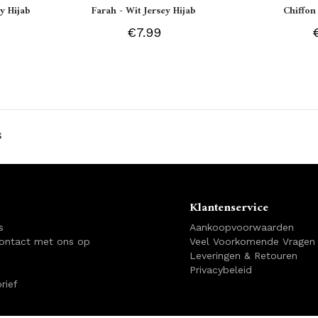
y Hijab
Farah - Wit Jersey Hijab
Chiffon
€7.99
s
Klantenservice
s
Aankoopvoorwaarden
ontact met ons op
Veel Voorkomende Vragen
Leveringen & Retouren
Privacybeleid
rief