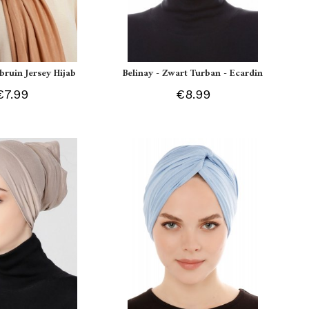
tbruin Jersey Hijab
Belinay - Zwart Turban - Ecardin
€7.99
€8.99