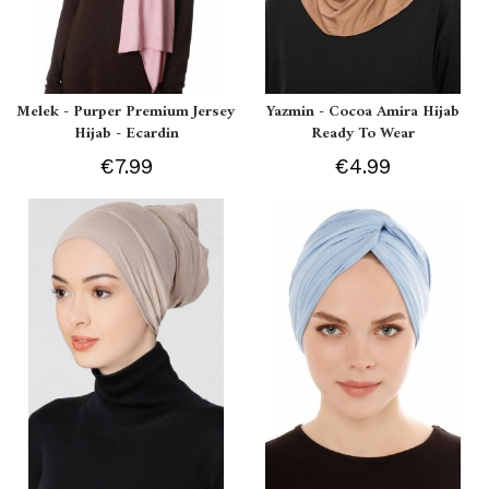
Melek - Purper Premium Jersey
Yazmin - Cocoa Amira Hijab
Hijab - Ecardin
Ready To Wear
€7.99
€4.99