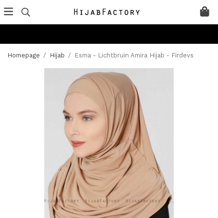
Homepage
/
Hijab
/
Esma - Lichtbruin Amira Hijab - Firdevs