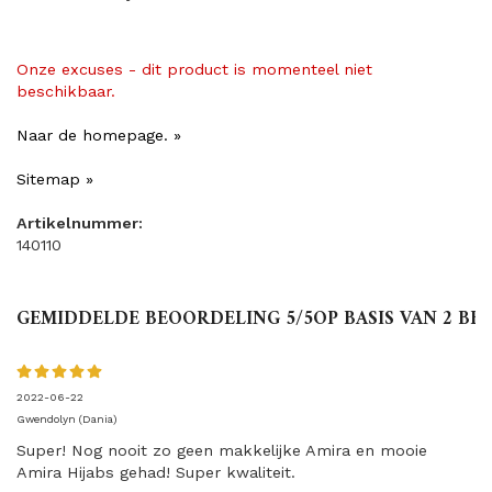
Onze excuses - dit product is momenteel niet
beschikbaar.
Naar de homepage. »
Sitemap »
Artikelnummer:
140110
GEMIDDELDE BEOORDELING
5
/5OP BASIS VAN
2
BEO
2022-06-22
Gwendolyn (Dania)
Super! Nog nooit zo geen makkelijke Amira en mooie
Amira Hijabs gehad! Super kwaliteit.