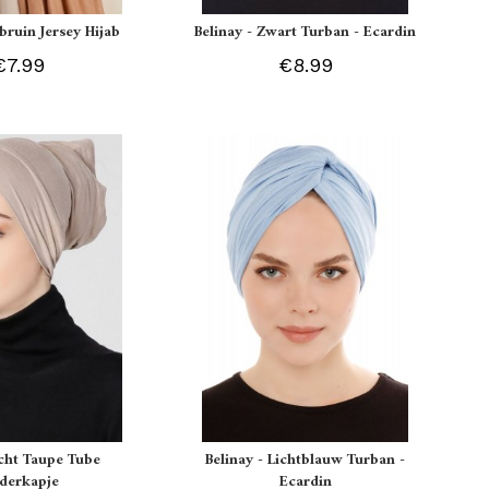
tbruin Jersey Hijab
Belinay - Zwart Turban - Ecardin
€7.99
€8.99
icht Taupe Tube
Belinay - Lichtblauw Turban -
derkapje
Ecardin