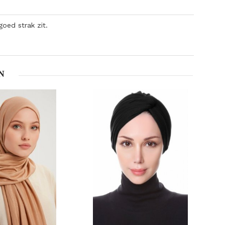
oed strak zit.
N