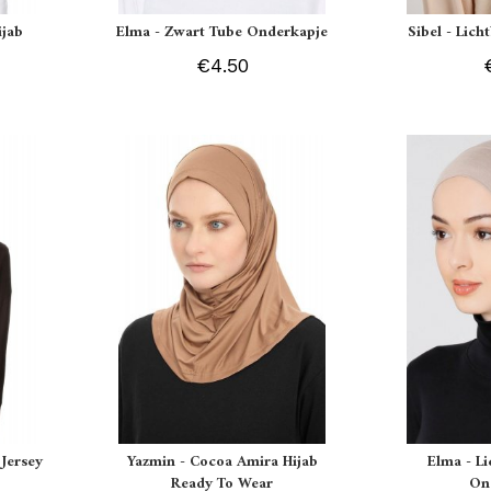
ijab
Elma - Zwart Tube Onderkapje
Sibel - Lich
€4.50
Jersey
Yazmin - Cocoa Amira Hijab
Elma - L
Ready To Wear
On