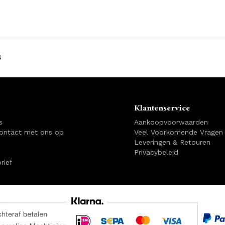
s
Klantenservice
s
Aankoopvoorwaarden
ontact met ons op
Veel Voorkomende Vragen
Leveringen & Retouren
Privacybeleid
rief