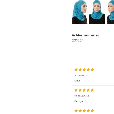
Artikelnummer:
201624
2024-02-21
Laila
2023-05-13
Fathiya