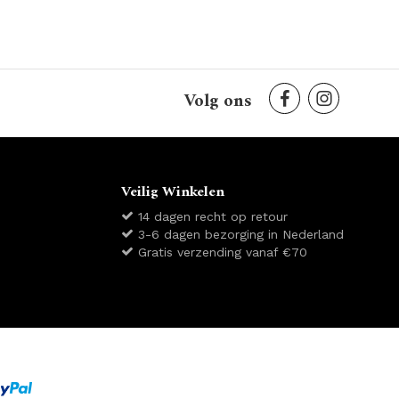
Volg ons
Veilig Winkelen
14 dagen recht op retour
3-6 dagen bezorging in Nederland
Gratis verzending vanaf €70