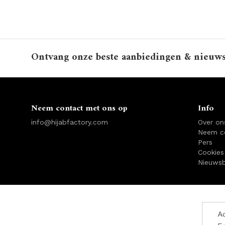
Ontvang onze beste aanbiedingen & nieuw
Neem contact met ons op
Info
info@hijabfactory.com
Over on
Neem c
Pers
Cookies
Nieuwsb