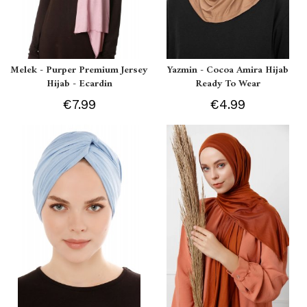
Melek - Purper Premium Jersey
Yazmin - Cocoa Amira Hijab
Hijab - Ecardin
Ready To Wear
€7.99
€4.99