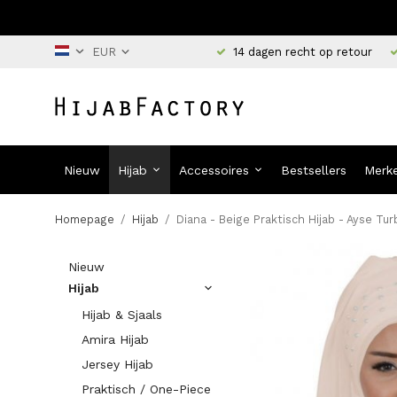
14 dagen recht op retour
Nieuw
Hijab
Accessoires
Bestsellers
Merk
Homepage
/
Hijab
/
Diana - Beige Praktisch Hijab - Ayse Tu
Nieuw
Hijab
Hijab & Sjaals
Amira Hijab
Jersey Hijab
Praktisch / One-Piece