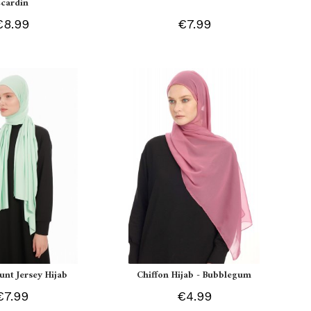
Ecardin
€8.99
€7.99
unt Jersey Hijab
Chiffon Hijab - Bubblegum
€7.99
€4.99