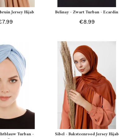
tbruin Jersey Hijab
Belinay - Zwart Turban - Ecardin
€7.99
€8.99
ichtblauw Turban -
Sibel - Baksteenrood Jersey Hijab