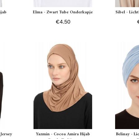
ijab
Elma - Zwart Tube Onderkapje
Sibel - Lich
€4.50
Jersey
Yazmin - Cocoa Amira Hijab
Belinay - L