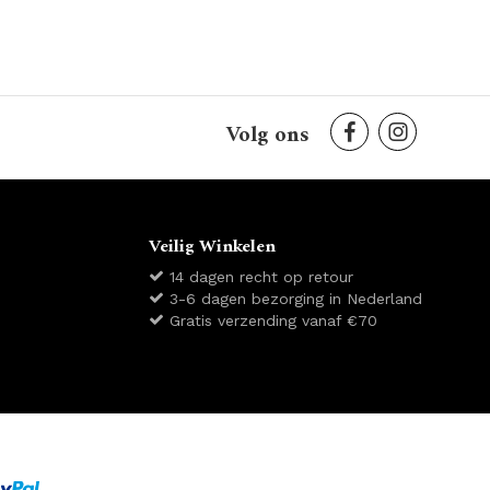
Volg ons
Veilig Winkelen
14 dagen recht op retour
3-6 dagen bezorging in Nederland
Gratis verzending vanaf €70