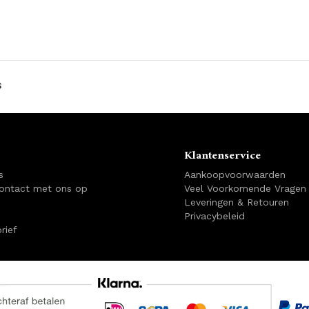
s
Klantenservice
s
Aankoopvoorwaarden
ontact met ons op
Veel Voorkomende Vragen
Leveringen & Retouren
Privacybeleid
rief