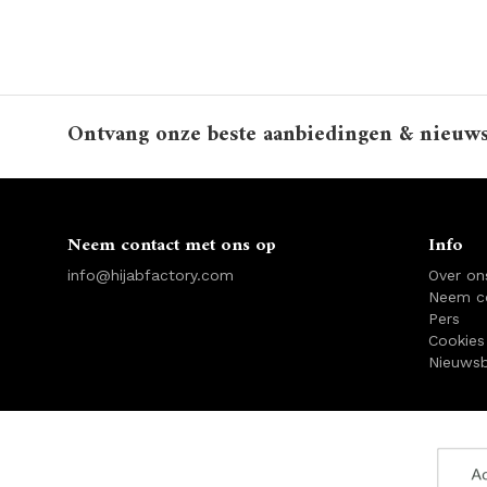
Ontvang onze beste aanbiedingen & nieuw
Neem contact met ons op
Info
info@hijabfactory.com
Over on
Neem c
Pers
Cookies
Nieuwsb