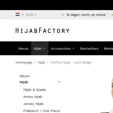
14 dagen recht op retour
Nieuw
Hijab
Accessoires
Bestsellers
Merk
Homepage
/
Hijab
/
Chiffon Hijab - Licht Beige
Nieuw
Hijab
Hijab & Sjaals
Amira Hijab
Jersey Hijab
Praktisch / One-Piece