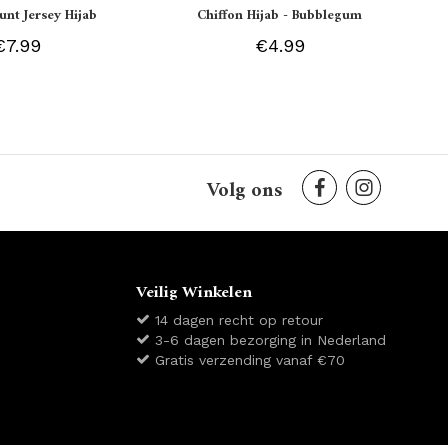
unt Jersey Hijab
Chiffon Hijab - Bubblegum
€7.99
€4.99
Volg ons
Veilig Winkelen
14 dagen recht op retour
3-6 dagen bezorging in Nederland
Gratis verzending vanaf €70