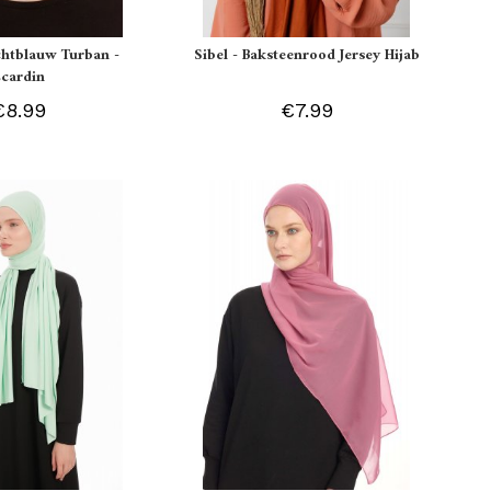
ichtblauw Turban -
Sibel - Baksteenrood Jersey Hijab
Ecardin
€8.99
€7.99