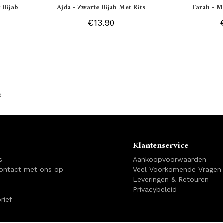
 Hijab
Ajda - Zwarte Hijab Met Rits
Farah - M
€13.90
s
Klantenservice
s
Aankoopvoorwaarden
ontact met ons op
Veel Voorkomende Vragen
Leveringen & Retouren
Privacybeleid
rief