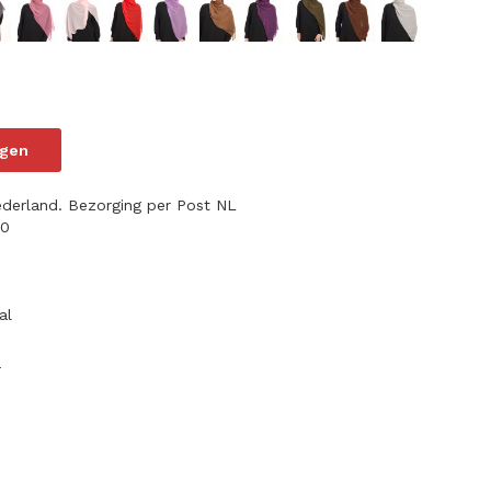
agen
ederland. Bezorging per Post NL
70
al
r