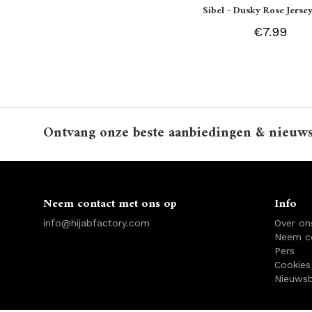
Sibel - Dusky Rose Jersey
€7.99
Ontvang onze beste aanbiedingen & nieuw
Neem contact met ons op
Info
info@hijabfactory.com
Over on
Neem c
Pers
Cookies
Nieuwsb