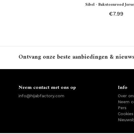
Sibel - Baksteenrood Jerse
€7.99
Ontvang onze beste aanbiedingen & nieuw
Neem contact met ons op
Info
info@hijabfactory.com
Over on
Neem c
Pers
Cookies
Nieuwsb