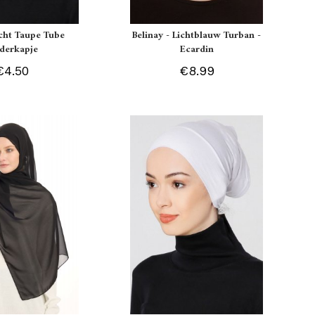
icht Taupe Tube
Belinay - Lichtblauw Turban -
derkapje
Ecardin
€4.50
€8.99