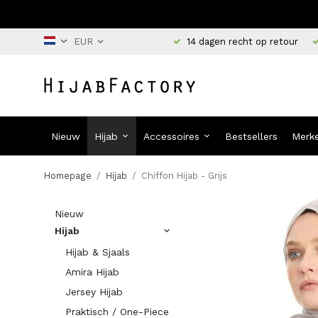
14 dagen recht op retour
Nieuw
Hijab
Accessoires
Bestsellers
Merk
Homepage
/
Hijab
/
Chiffon Hijab - Grijs
Nieuw
Hijab
Hijab & Sjaals
Amira Hijab
Jersey Hijab
Praktisch / One-Piece