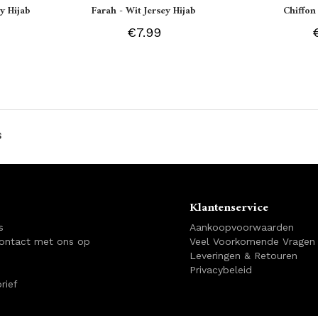
y Hijab
Farah - Wit Jersey Hijab
Chiffon
€7.99
s
Klantenservice
s
Aankoopvoorwaarden
ontact met ons op
Veel Voorkomende Vragen
Leveringen & Retouren
Privacybeleid
rief