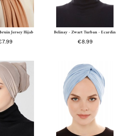
tbruin Jersey Hijab
Belinay - Zwart Turban - Ecardin
€7.99
€8.99