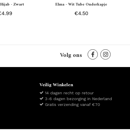
 Hijab - Zwart
Elma - Wit Tube Onderkapje
€4.99
€4.50
Volg ons
Veilig Winkelen
14 dagen recht op retour
3-6 dagen bezorging in Nederland
Gratis verzending vanaf €70