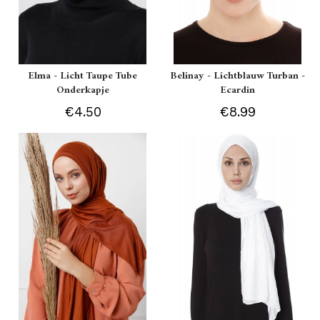
Elma - Licht Taupe Tube
Belinay - Lichtblauw Turban -
Onderkapje
Ecardin
€4.50
€8.99