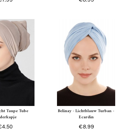
icht Taupe Tube
Belinay - Lichtblauw Turban -
derkapje
Ecardin
€4.50
€8.99