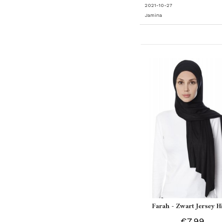
2021-10-27
Jamina
Farah - Zwart Jersey H
€7.99