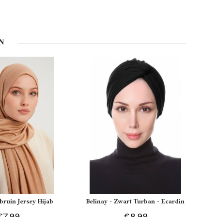
N
tbruin Jersey Hijab
Belinay - Zwart Turban - Ecardin
€7.99
€8.99