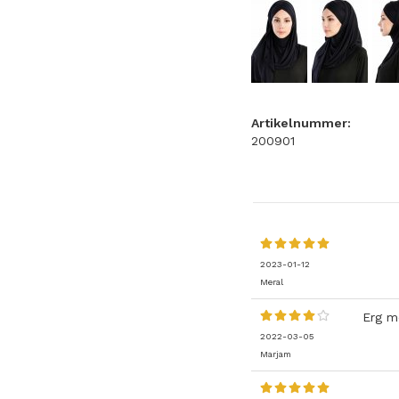
Artikelnummer:
200901
2023-01-12
Meral
Erg mo
2022-03-05
Marjam