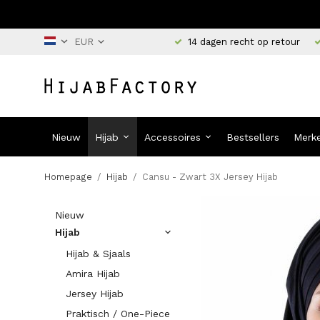
14 dagen recht op retour
Nieuw
Hijab
Accessoires
Bestsellers
Merk
Homepage
/
Hijab
/
Cansu - Zwart 3X Jersey Hijab
Nieuw
Hijab
Hijab & Sjaals
Amira Hijab
Jersey Hijab
Praktisch / One-Piece