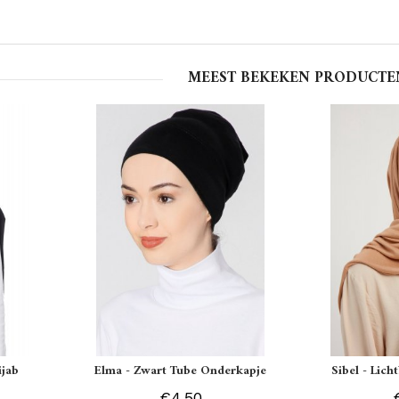
MEEST BEKEKEN PRODUCTE
ijab
Elma - Zwart Tube Onderkapje
Sibel - Lich
€4.50