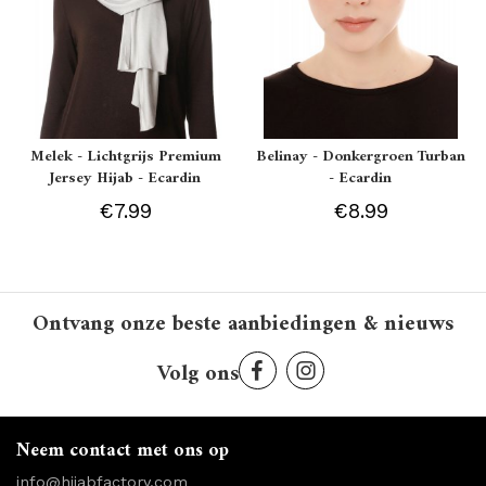
Melek - Lichtgrijs Premium
Belinay - Donkergroen Turban
Jersey Hijab - Ecardin
- Ecardin
€7.99
€8.99
Ontvang onze beste aanbiedingen & nieuws
Volg ons
Neem contact met ons op
info@hijabfactory.com