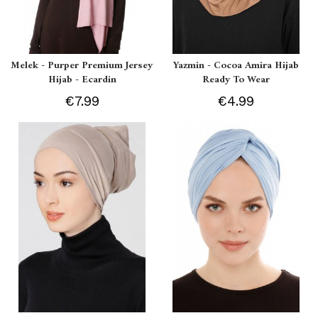
Melek - Purper Premium Jersey
Yazmin - Cocoa Amira Hijab
Hijab - Ecardin
Ready To Wear
€7.99
€4.99