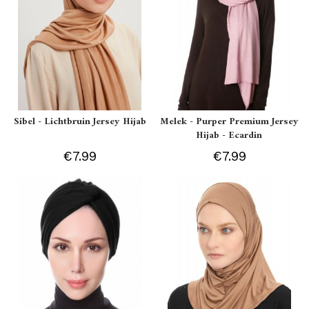
Sibel - Lichtbruin Jersey Hijab
Melek - Purper Premium Jersey
Hijab - Ecardin
€7.99
€7.99