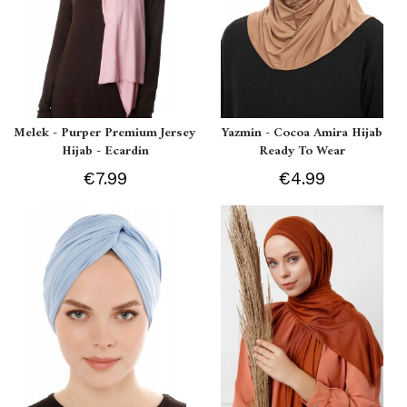
Melek - Purper Premium Jersey
Yazmin - Cocoa Amira Hijab
Hijab - Ecardin
Ready To Wear
€7.99
€4.99