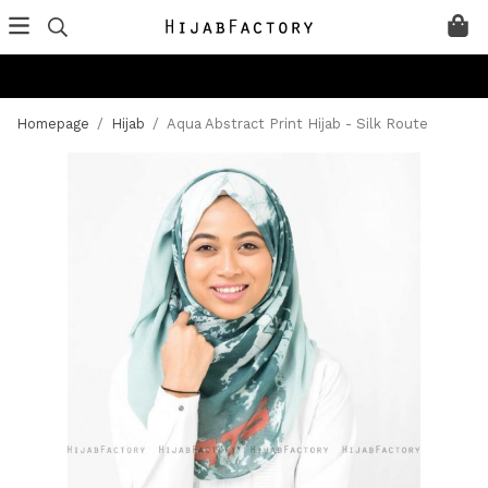
Homepage
/
Hijab
/
Aqua Abstract Print Hijab - Silk Route