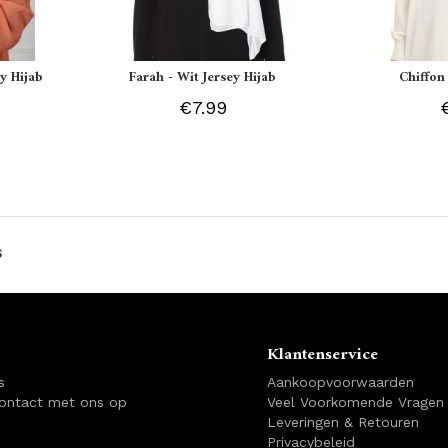
y Hijab
Farah - Wit Jersey Hijab
Chiffon
€7.99
s
Klantenservice
s
Aankoopvoorwaarden
ontact met ons op
Veel Voorkomende Vragen
Leveringen & Retouren
Privacybeleid