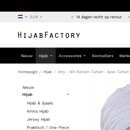
14 dagen recht op retour
Nieuw
Hijab
Accessoires
Bestsellers
Merk
Homepage
/
Hijab
/
Amy - Wit Katoen Turban - Ayse Turban
Nieuw
Hijab
Hijab & Sjaals
Amira Hijab
Jersey Hijab
Praktisch / One-Piece