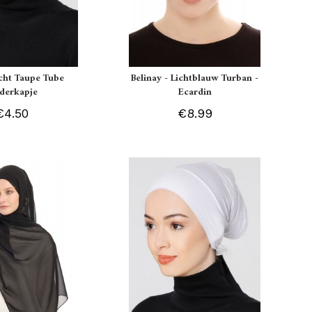
icht Taupe Tube
Belinay - Lichtblauw Turban -
derkapje
Ecardin
€4.50
€8.99