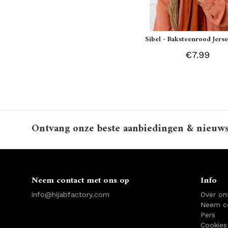
Sibel - Baksteenrood Jerse
€7.99
Ontvang onze beste aanbiedingen & nieuw
Neem contact met ons op
Info
info@hijabfactory.com
Over on
Neem c
Pers
Cookies