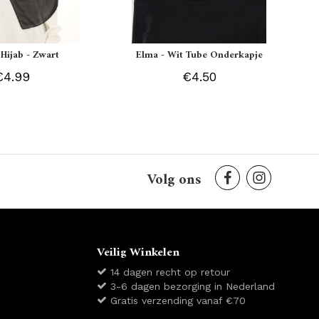
 Hijab - Zwart
Elma - Wit Tube Onderkapje
€4.99
€4.50
Volg ons
Veilig Winkelen
14 dagen recht op retour
3-6 dagen bezorging in Nederland
Gratis verzending vanaf €70