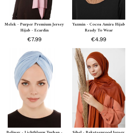
Melek - Purper Premium Jersey
Yazmin - Cocoa Amira Hijab
Hijab - Ecardin
Ready To Wear
€7.99
€4.99
Belinay - Lichtblauw Turban -
Sibel - Baksteenrood Jersey