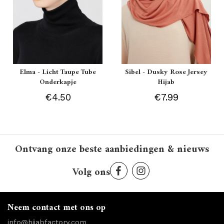
Elma - Licht Taupe Tube
Sibel - Dusky Rose Jersey
Onderkapje
Hijab
€4.50
€7.99
Ontvang onze beste aanbiedingen & nieuws
Volg ons
Neem contact met ons op
info@hijabfactory.com