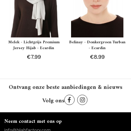
Melek - Lichtgrijs Premium
Belinay - Donkergroen Turban
Jersey Hijab - Ecardin
- Ecardin
€7.99
€8.99
Ontvang onze beste aanbiedingen & nieuws
Volg ons
Neem contact met ons op
info@hijabfactory.com