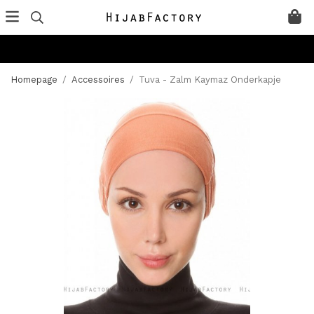
Homepage
/
Accessoires
/
Tuva - Zalm Kaymaz Onderkapje