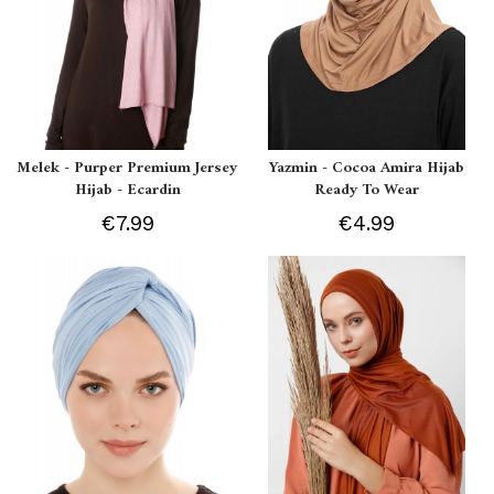
Melek - Purper Premium Jersey
Yazmin - Cocoa Amira Hijab
Hijab - Ecardin
Ready To Wear
€7.99
€4.99