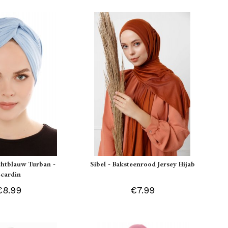
ichtblauw Turban -
Sibel - Baksteenrood Jersey Hijab
Ecardin
€8.99
€7.99