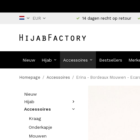
14 dagen recht op retour
Nieuw
Hijab
Accessoires
Bestsellers
Merk
Homepage
/
Accessoires
/
Erina - Bordeaux Mouwen - Ecar
Nieuw
Hijab
Accessoires
Kraag
Onderkapje
Mouwen