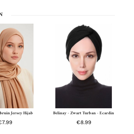
N
tbruin Jersey Hijab
Belinay - Zwart Turban - Ecardin
€7.99
€8.99