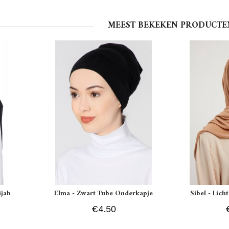
MEEST BEKEKEN PRODUCTE
ijab
Elma - Zwart Tube Onderkapje
Sibel - Lich
€4.50