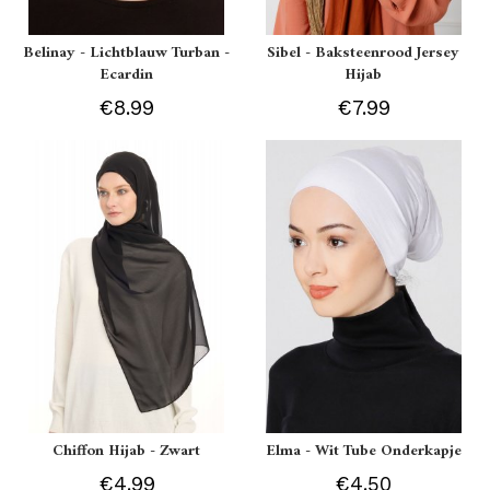
Belinay - Lichtblauw Turban -
Sibel - Baksteenrood Jersey
Ecardin
Hijab
€8.99
€7.99
Chiffon Hijab - Zwart
Elma - Wit Tube Onderkapje
€4.99
€4.50