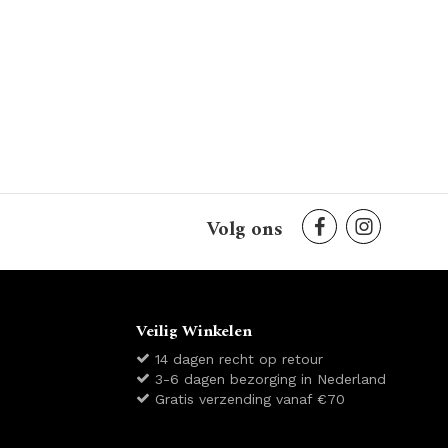
Volg ons
Veilig Winkelen
14 dagen recht op retour
3-6 dagen bezorging in Nederland
Gratis verzending vanaf €70