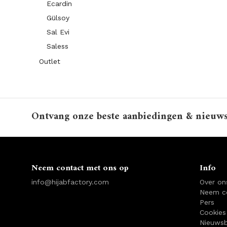
Ecardin
Gülsoy
Sal Evi
Saless
Outlet
Ontvang onze beste aanbiedingen & nieuw
Neem contact met ons op
Info
info@hijabfactory.com
Over on
Neem c
Pers
Cookies
Nieuwsb