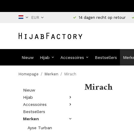
14 dagen recht op retour
Nieuw
Hijab
Accessoires
Bestsellers
Merk
Homepage
/
Merken
/
Mirach
Mirach
Nieuw
Hijab
Accessoires
Bestsellers
Merken
Ayse Turban