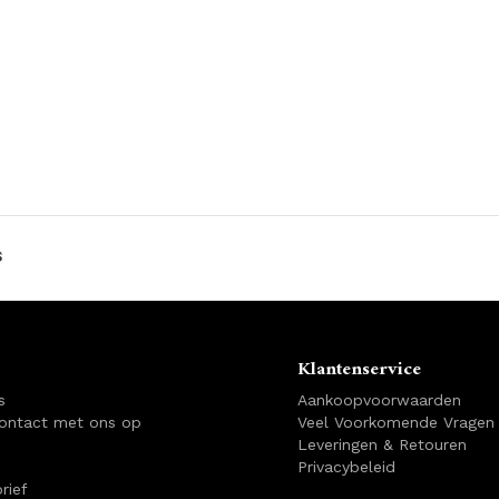
s
Klantenservice
s
Aankoopvoorwaarden
ontact met ons op
Veel Voorkomende Vragen
Leveringen & Retouren
Privacybeleid
rief